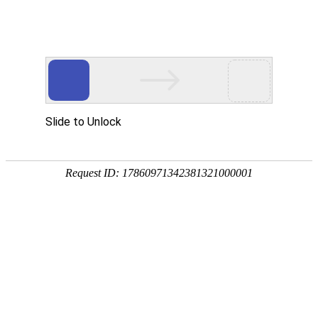
德州森泰环保科技有限公司
主营产品:长丝复合膜、土工格栅、HDPE防渗膜、土工
首页
关于森泰
新闻中心